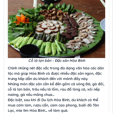
Cỗ lá lợn bản - Đặc sản Hòa Bình
Chính những nét đặc sắc trong đa dạng văn hóa các dân
tộc mà giúp Hòa Bình có được nhiều đặc sản ngon, đặc
trưng hấp dẫn du khách đến với mảnh đấy này.
Những món đặc sản cần kể đến gồm cá sông Đà, gà đồi,
cỗ lá lợn bản, trâu nấu lá lồm, rau đồ lòng cá, xôi nếp
nương, gà nấu măng chua…
Đặc biệt, sau khi đi Du lịch Hòa Bình, du khách có thể
mua cơm lam, rượu cần, cam cao phong, bưởi đỏ Tân
Lạc, mía tím Hòa Bình… về làm quà.