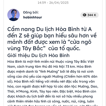
14:59 - 26/04/2025
Đăng bởi:
344 K
hobinhtour
Cẩm nang Du lịch Hòa Bình từ A
đến Z sẽ giúp bạn hiểu sâu hơn về
mảnh đất được xem là “cửa ngõ
vùng Tây Bắc” của tổ quốc.
Giới thiệu Du lịch Hòa Bình
Hòa Bình là một tỉnh miền núi thuộc vùng Tây Bắc Việt
Nam, cách trung tâm thủ đô Hà Nội 73 km. Hòa Bình
được mệnh danh là “tỉnh Mường” bởi lẽ đây là nơi sinh
sống của chủ yếu của người Mường (Chiếm hơn 60% dân
số). Hòa Bình nổi tiếng với nhiều nét đặc sắc trong văn
hóa, con người được kết hợp từ các dân tộc: Mường, Dao,
Thái, H’Mong, Kinh, Tày tạo nên. Đặc biệt, Hòa Bình còn
được khách du lịch biết đến là nơi sở hữu nhiều phong
cảnh thiên nhiên hữu tính có sông, nước, núi, rừng, luôn