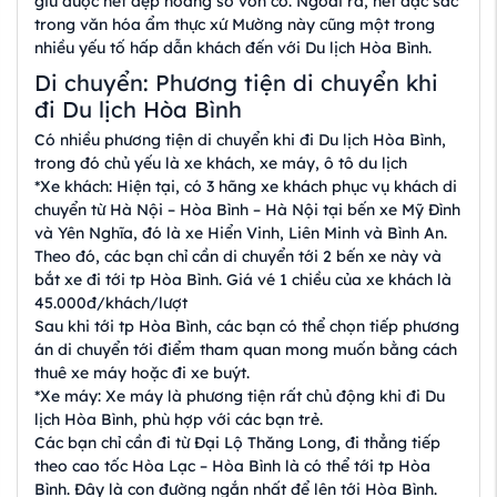
giữ được nét đẹp hoang sơ vốn có. Ngoài ra, nét đặc sắc
trong văn hóa ẩm thực xứ Mường này cũng một trong
nhiều yếu tố hấp dẫn khách đến với Du lịch Hòa Bình.
Di chuyển: Phương tiện di chuyển khi
đi Du lịch Hòa Bình
Có nhiều phương tiện di chuyển khi đi Du lịch Hòa Bình,
trong đó chủ yếu là xe khách, xe máy, ô tô du lịch
*Xe khách: Hiện tại, có 3 hãng xe khách phục vụ khách di
chuyển từ Hà Nội – Hòa Bình – Hà Nội tại bến xe Mỹ Đình
và Yên Nghĩa, đó là xe Hiển Vinh, Liên Minh và Bình An.
Theo đó, các bạn chỉ cần di chuyển tới 2 bến xe này và
bắt xe đi tới tp Hòa Bình. Giá vé 1 chiều của xe khách là
45.000đ/khách/lượt
Sau khi tới tp Hòa Bình, các bạn có thể chọn tiếp phương
án di chuyển tới điểm tham quan mong muốn bằng cách
thuê xe máy hoặc đi xe buýt.
*Xe máy: Xe máy là phương tiện rất chủ động khi đi Du
lịch Hòa Bình, phù hợp với các bạn trẻ.
Các bạn chỉ cần đi từ Đại Lộ Thăng Long, đi thẳng tiếp
theo cao tốc Hòa Lạc – Hòa Bình là có thể tới tp Hòa
Bình. Đây là con đường ngắn nhất để lên tới Hòa Bình.