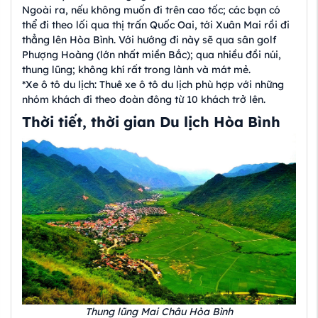
Ngoài ra, nếu không muốn đi trên cao tốc; các bạn có
thể đi theo lối qua thị trấn Quốc Oai, tới Xuân Mai rồi đi
thẳng lên Hòa Bình. Với hướng đi này sẽ qua sân golf
Phượng Hoàng (lớn nhất miền Bắc); qua nhiều đồi núi,
thung lũng; không khí rất trong lành và mát mẻ.
*Xe ô tô du lịch: Thuê xe ô tô du lịch phù hợp với những
nhóm khách đi theo đoàn đông từ 10 khách trở lên.
Thời tiết, thời gian Du lịch Hòa Bình
Thung lũng Mai Châu Hòa Bình