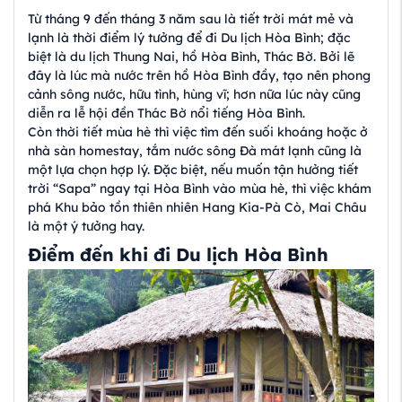
Từ tháng 9 đến tháng 3 năm sau là tiết trời mát mẻ và
lạnh là thời điểm lý tưởng để đi Du lịch Hòa Bình; đặc
biệt là du lịch Thung Nai, hồ Hòa Bình, Thác Bờ. Bởi lẽ
đây là lúc mà nước trên hồ Hòa Bình đầy, tạo nên phong
cảnh sông nước, hữu tình, hùng vĩ; hơn nữa lúc này cũng
diễn ra lễ hội đền Thác Bờ nổi tiếng Hòa Bình.
Còn thời tiết mùa hè thì việc tìm đến suối khoáng hoặc ở
nhà sàn homestay, tắm nước sông Đà mát lạnh cũng là
một lựa chọn hợp lý. Đặc biệt, nếu muốn tận hưởng tiết
trời “Sapa” ngay tại Hòa Bình vào mùa hè, thì việc khám
phá Khu bảo tồn thiên nhiên Hang Kia-Pà Cò, Mai Châu
là một ý tưởng hay.
Điểm đến khi đi Du lịch Hòa Bình