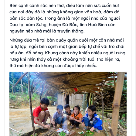
Bên cạnh cảnh sắc nên thơ, điều làm nên sức cuốn hút
của nơi đây đó là những không gian văn hoá, đậm đà
bản sắc dân tộc. Trong ảnh là một ngôi nhà của người
Dao tại xóm Sưng, huyện Đà Bắc, tỉnh Hoà Bình còn
nguyên nếp nhà mái lá truyền thống.
Những đứa trẻ tại bản quây quần dưới một căn nhà mái
lá tự lợp, ngồi bên cạnh một gian bếp tự chế với trò chơi
nấu ăn, đồ hàng. Khung cảnh này khiến nhiều người rưng
rưng khi nhìn thấy cả một khoảng trời tuổi thơ hiện ra,
thứ mà hiện đã không còn được thấy nhiều.