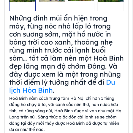
Những đỉnh múi ẩn hiện trong
mây, từng nóc nhà lấp ló trong
cơn sương sớm, mặt hồ nước in
bóng trời cao xanh, thoáng nhẹ
rùng mình trước cái lạnh buổi
sớm… tất cả làm nên một Hoà Bình
đẹp lãng mạn độ chớm Đông. Và
đây được xem là một trong những
thời điểm lý tưởng nhất để đi
Du
lịch Hòa Bình
.
Hoà Bình nằm cách trung tâm Hà Nội chỉ hơn 1 tiếng
đồng hồ chạy ô tô, với cảnh sắc nên thơ, non nước hữu
tình, có rừng sông núi, Hoà Bình được ví von như một Hạ
Long trên núi. Sáng thức giấc đón cái lạnh se se chớm
đông tại đây mới thấy được Hoà Bình đã được tự nhiên
ưu ái như thế nào.