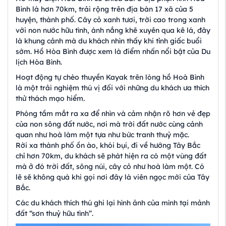
Bình là hơn 70km, trải rộng trên địa bàn 17 xã của 5
huyện, thành phố. Cây cỏ xanh tươi, trời cao trong xanh
với non nước hữu tình, ánh nắng khẽ xuyên qua kẽ lá, đây
là khung cảnh mà du khách nhìn thấy khi tỉnh giấc buổi
sớm. Hồ Hòa Bình được xem là điểm nhấn nổi bật của Du
lịch Hòa Bình.
Hoạt động tự chèo thuyền Kayak trên lòng hồ Hoà Bình
là một trải nghiệm thú vị đối với những du khách ưa thích
thử thách mạo hiểm.
Phóng tầm mắt ra xa để nhìn và cảm nhận rõ hơn vẻ đẹp
của non sông đất nước, nơi mà trời đất nước cùng cảnh
quan như hoà làm một tựa như bức tranh thuỷ mặc.
Rời xa thành phố ồn ào, khói bụi, đi về hướng Tây Bắc
chỉ hơn 70km, du khách sẽ phát hiện ra có một vùng đất
mà ở đó trời đất, sông núi, cây cỏ như hoà làm một. Có
lẽ sẽ không quá khi gọi nơi đây là viên ngọc mới của Tây
Bắc.
Các du khách thích thú ghi lại hình ảnh của mình tại mảnh
đất “sơn thuỷ hữu tình”.